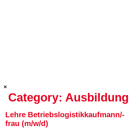
Zum
Inhalt
springen
Category:
Ausbildung
Lehre Betriebslogistikkaufmann/-
frau (m/w/d)